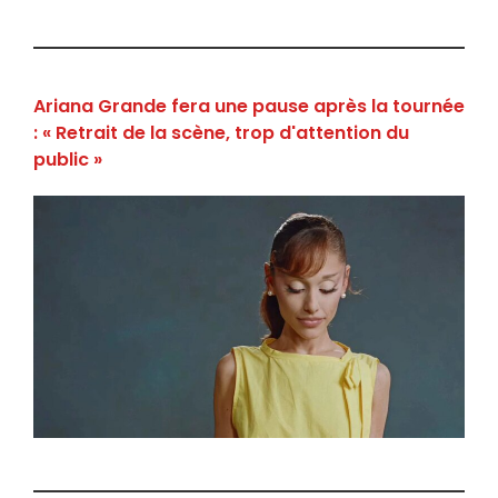
Ariana Grande fera une pause après la tournée
: « Retrait de la scène, trop d'attention du
public »