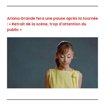
Ariana Grande fera une pause après la tournée
: « Retrait de la scène, trop d'attention du
public »